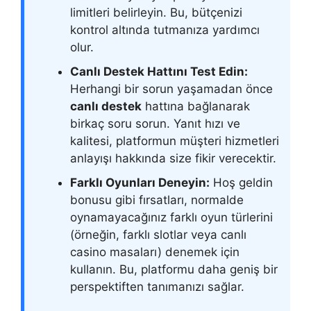
limitleri belirleyin. Bu, bütçenizi
kontrol altında tutmanıza yardımcı
olur.
Canlı Destek Hattını Test Edin:
Herhangi bir sorun yaşamadan önce
canlı destek
hattına bağlanarak
birkaç soru sorun. Yanıt hızı ve
kalitesi, platformun müşteri hizmetleri
anlayışı hakkında size fikir verecektir.
Farklı Oyunları Deneyin:
Hoş geldin
bonusu gibi fırsatları, normalde
oynamayacağınız farklı oyun türlerini
(örneğin, farklı slotlar veya canlı
casino masaları) denemek için
kullanın. Bu, platformu daha geniş bir
perspektiften tanımanızı sağlar.