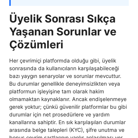
Üyelik Sonrası Sıkça
Yaşanan Sorunlar ve
Çözümleri
Her çevrimiçi platformda olduğu gibi, üyelik
sonrasında da kullanıcıların karşılaşabileceği
bazı yaygın senaryolar ve sorunlar mevcuttur.
Bu durumlar genellikle deneyimsizlikten veya
platformun işleyişine tam olarak hakim
olmamaktan kaynaklanır. Ancak endişelenmeye
gerek yoktur; çünkü güvenilir platformlar bu gibi
durumlar için net prosedürlere ve yardım
kanallarına sahiptir. En sık karşılaşılan durumlar
arasında belge talepleri (KYC), şifre unutma ve
bonus çevrim şartlarının yanlış anlaşılması yer