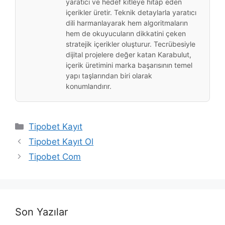
yaratıcı ve hedef kitleye hitap eden
içerikler üretir. Teknik detaylarla yaratıcı
dili harmanlayarak hem algoritmaların
hem de okuyucuların dikkatini çeken
stratejik içerikler oluşturur. Tecrübesiyle
dijital projelere değer katan Karabulut,
içerik üretimini marka başarısının temel
yapı taşlarından biri olarak
konumlandırır.
Kategoriler
Tipobet Kayıt
Tipobet Kayıt Ol
Tipobet Com
Son Yazılar