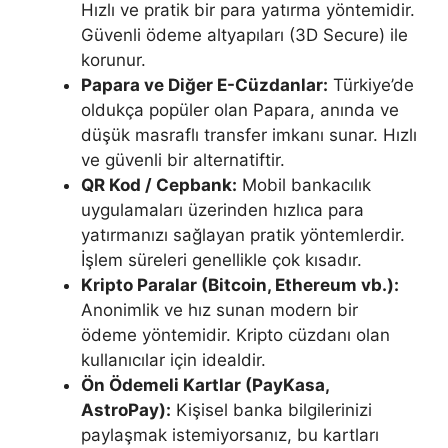
Hızlı ve pratik bir para yatırma yöntemidir.
Güvenli ödeme altyapıları (3D Secure) ile
korunur.
Papara ve Diğer E-Cüzdanlar:
Türkiye’de
oldukça popüler olan Papara, anında ve
düşük masraflı transfer imkanı sunar. Hızlı
ve güvenli bir alternatiftir.
QR Kod / Cepbank:
Mobil bankacılık
uygulamaları üzerinden hızlıca para
yatırmanızı sağlayan pratik yöntemlerdir.
İşlem süreleri genellikle çok kısadır.
Kripto Paralar (Bitcoin, Ethereum vb.):
Anonimlik ve hız sunan modern bir
ödeme yöntemidir. Kripto cüzdanı olan
kullanıcılar için idealdir.
Ön Ödemeli Kartlar (PayKasa,
AstroPay):
Kişisel banka bilgilerinizi
paylaşmak istemiyorsanız, bu kartları