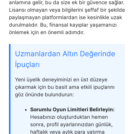
anlamına gelir, bu da size ek bir güvence sağlar.
Lisansı olmayan veya bilgilerini şeffaf bir şekilde
paylaşmayan platformlardan ise kesinlikle uzak
durulmalıdır. Bu, finansal kayıplar yaşamanızı
önlemek için en önemli adımdır.
Uzmanlardan Altın Değerinde
İpuçları
Yeni üyelik deneyiminizi en üst düzeye
çıkarmak için bu basit ama etkili ipuçlarını
göz önünde bulundurun:
Sorumlu Oyun Limitleri Belirleyin:
Hesabınızı oluşturduktan hemen
sonra, profil ayarlarınızdan günlük,
haftalık veya aylık para yatırma