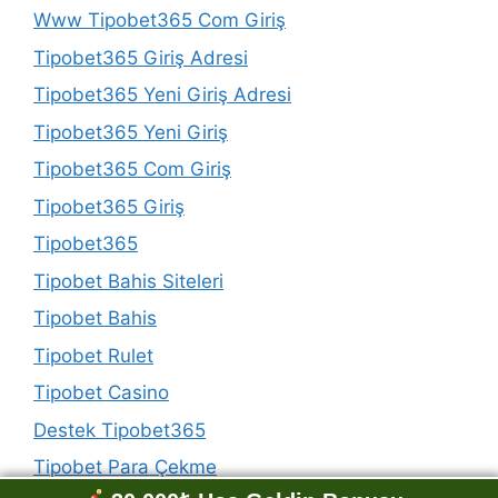
Www Tipobet365 Com Giriş
Tipobet365 Giriş Adresi
Tipobet365 Yeni Giriş Adresi
Tipobet365 Yeni Giriş
Tipobet365 Com Giriş
Tipobet365 Giriş
Tipobet365
Tipobet Bahis Siteleri
Tipobet Bahis
Tipobet Rulet
Tipobet Casino
Destek Tipobet365
Tipobet Para Çekme