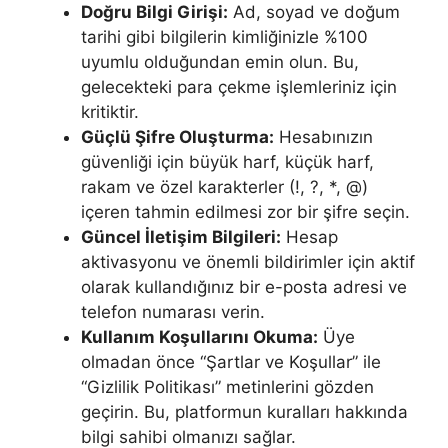
Doğru Bilgi Girişi:
Ad, soyad ve doğum
tarihi gibi bilgilerin kimliğinizle %100
uyumlu olduğundan emin olun. Bu,
gelecekteki para çekme işlemleriniz için
kritiktir.
Güçlü Şifre Oluşturma:
Hesabınızın
güvenliği için büyük harf, küçük harf,
rakam ve özel karakterler (!, ?, *, @)
içeren tahmin edilmesi zor bir şifre seçin.
Güncel İletişim Bilgileri:
Hesap
aktivasyonu ve önemli bildirimler için aktif
olarak kullandığınız bir e-posta adresi ve
telefon numarası verin.
Kullanım Koşullarını Okuma:
Üye
olmadan önce “Şartlar ve Koşullar” ile
“Gizlilik Politikası” metinlerini gözden
geçirin. Bu, platformun kuralları hakkında
bilgi sahibi olmanızı sağlar.