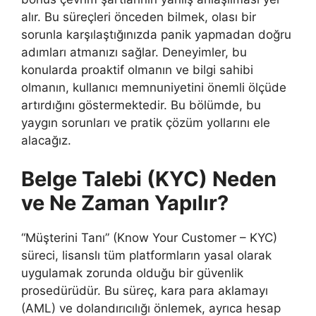
alır. Bu süreçleri önceden bilmek, olası bir
sorunla karşılaştığınızda panik yapmadan doğru
adımları atmanızı sağlar. Deneyimler, bu
konularda proaktif olmanın ve bilgi sahibi
olmanın, kullanıcı memnuniyetini önemli ölçüde
artırdığını göstermektedir. Bu bölümde, bu
yaygın sorunları ve pratik çözüm yollarını ele
alacağız.
Belge Talebi (KYC) Neden
ve Ne Zaman Yapılır?
“Müşterini Tanı” (Know Your Customer – KYC)
süreci, lisanslı tüm platformların yasal olarak
uygulamak zorunda olduğu bir güvenlik
prosedürüdür. Bu süreç, kara para aklamayı
(AML) ve dolandırıcılığı önlemek, ayrıca hesap