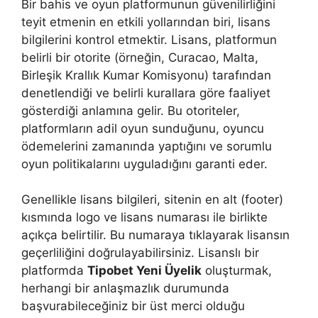
Bir bahis ve oyun platformunun güvenilirliğini
teyit etmenin en etkili yollarından biri, lisans
bilgilerini kontrol etmektir. Lisans, platformun
belirli bir otorite (örneğin, Curacao, Malta,
Birleşik Krallık Kumar Komisyonu) tarafından
denetlendiği ve belirli kurallara göre faaliyet
gösterdiği anlamına gelir. Bu otoriteler,
platformların adil oyun sunduğunu, oyuncu
ödemelerini zamanında yaptığını ve sorumlu
oyun politikalarını uyguladığını garanti eder.
Genellikle lisans bilgileri, sitenin en alt (footer)
kısmında logo ve lisans numarası ile birlikte
açıkça belirtilir. Bu numaraya tıklayarak lisansın
geçerliliğini doğrulayabilirsiniz. Lisanslı bir
platformda
Tipobet Yeni Üyelik
oluşturmak,
herhangi bir anlaşmazlık durumunda
başvurabileceğiniz bir üst merci olduğu