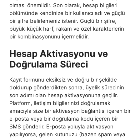
olması önemlidir. Son olarak, hesap bilgileri
bölümünde kendinize bir kullanıcı adı ve güçlü
bir şifre belirlemeniz istenir. Güçlü bir şifre,
büyük-küçük harf, rakam ve özel karakterlerin
bir kombinasyonunu içermelidir.
Hesap Aktivasyonu ve
Doğrulama Süreci
Kayıt formunu eksiksiz ve doğru bir şekilde
doldurup gönderdikten sonra, üyelik sürecinin
son adımı olan hesap aktivasyonuna geçilir.
Platform, iletişim bilgilerinizi doğrulamak
amacıyla size bir aktivasyon bağlantısı içeren bir
e-posta veya bir doğrulama kodu içeren bir
SMS gönderir. E-posta yoluyla aktivasyon
yapılıyorsa, gelen kutunuzu (bazen spam veya