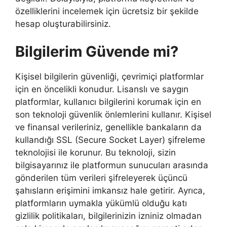
özelliklerini incelemek için ücretsiz bir şekilde
hesap oluşturabilirsiniz.
Bilgilerim Güvende mi?
Kişisel bilgilerin güvenliği, çevrimiçi platformlar
için en öncelikli konudur. Lisanslı ve saygın
platformlar, kullanıcı bilgilerini korumak için en
son teknoloji güvenlik önlemlerini kullanır. Kişisel
ve finansal verileriniz, genellikle bankaların da
kullandığı SSL (Secure Socket Layer) şifreleme
teknolojisi ile korunur. Bu teknoloji, sizin
bilgisayarınız ile platformun sunucuları arasında
gönderilen tüm verileri şifreleyerek üçüncü
şahısların erişimini imkansız hale getirir. Ayrıca,
platformların uymakla yükümlü olduğu katı
gizlilik politikaları, bilgilerinizin izniniz olmadan