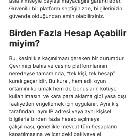
asla kimseyle paylaşılmayacağını garanti eder.
Güvenilir bir platform seçtiğinizde, bilgilerinizin
güvende olduğundan emin olabilirsiniz.
Birden Fazla Hesap Açabilir
miyim?
Bu, kesinlikle kaçınılması gereken bir durumdur.
Çevrimiçi bahis ve casino platformlarının
neredeyse tamamında, “tek kişi, tek hesap”
kuralı geçerlidir. Bu kural, hem adil oyun
ortamını korumak hem de bonusların kötüye
kullanılmasını ve kara para aklama gibi yasa dışı
faaliyetleri engellemek için uygulanır. Aynı kişi
tarafından, aynı IP adresi veya aynı kişisel
bilgilerle birden fazla hesap açılmaya
çalışılması, genellikle mevcut tüm hesapların
kapatılmasına ve içerideki bakiyeye el