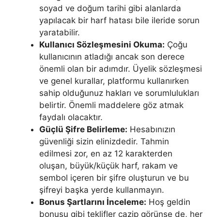
soyad ve doğum tarihi gibi alanlarda
yapılacak bir harf hatası bile ileride sorun
yaratabilir.
Kullanıcı Sözleşmesini Okuma:
Çoğu
kullanıcının atladığı ancak son derece
önemli olan bir adımdır. Üyelik sözleşmesi
ve genel kurallar, platformu kullanırken
sahip olduğunuz hakları ve sorumlulukları
belirtir. Önemli maddelere göz atmak
faydalı olacaktır.
Güçlü Şifre Belirleme:
Hesabınızın
güvenliği sizin elinizdedir. Tahmin
edilmesi zor, en az 12 karakterden
oluşan, büyük/küçük harf, rakam ve
sembol içeren bir şifre oluşturun ve bu
şifreyi başka yerde kullanmayın.
Bonus Şartlarını İnceleme:
Hoş geldin
bonusu gibi teklifler cazip görünse de, her