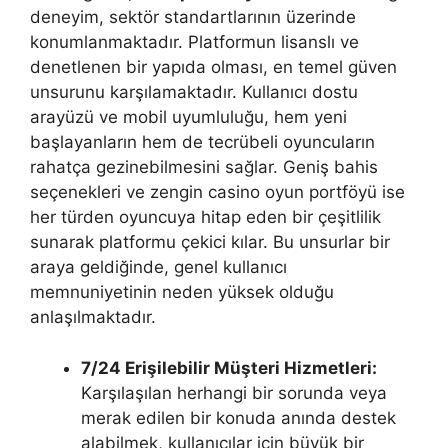
deneyim, sektör standartlarının üzerinde
konumlanmaktadır. Platformun lisanslı ve
denetlenen bir yapıda olması, en temel güven
unsurunu karşılamaktadır. Kullanıcı dostu
arayüzü ve mobil uyumluluğu, hem yeni
başlayanların hem de tecrübeli oyuncuların
rahatça gezinebilmesini sağlar. Geniş bahis
seçenekleri ve zengin casino oyun portföyü ise
her türden oyuncuya hitap eden bir çeşitlilik
sunarak platformu çekici kılar. Bu unsurlar bir
araya geldiğinde, genel kullanıcı
memnuniyetinin neden yüksek olduğu
anlaşılmaktadır.
7/24 Erişilebilir Müşteri Hizmetleri:
Karşılaşılan herhangi bir sorunda veya
merak edilen bir konuda anında destek
alabilmek, kullanıcılar için büyük bir