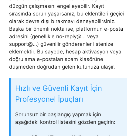
düzgün çalışmasını engelleyebilir. Kayıt
sırasında sorun yaşarsanız, bu eklentileri geçici
olarak devre dışı bırakmayı deneyebilirsiniz.
Başka bir önemli nokta ise, platformun e-posta
adresini (genellikle no-reply@… veya
support@…) güvenilir gönderenler listenize
eklemektir. Bu sayede, hesap aktivasyon veya
doğrulama e-postaları spam klasörüne
düşmeden doğrudan gelen kutunuza ulaşır.
Hızlı ve Güvenli Kayıt İçin
Profesyonel İpuçları
Sorunsuz bir başlangıç yapmak için
aşağıdaki kontrol listesini gözden geçirin: