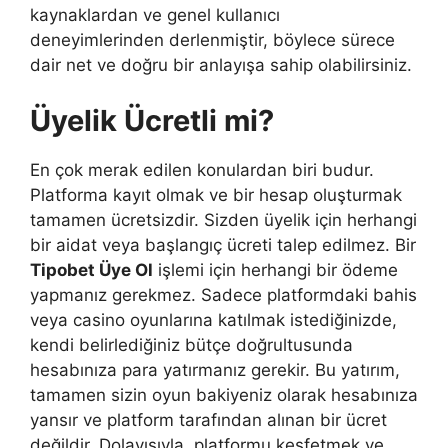
kaynaklardan ve genel kullanıcı
deneyimlerinden derlenmiştir, böylece sürece
dair net ve doğru bir anlayışa sahip olabilirsiniz.
Üyelik Ücretli mi?
En çok merak edilen konulardan biri budur.
Platforma kayıt olmak ve bir hesap oluşturmak
tamamen ücretsizdir. Sizden üyelik için herhangi
bir aidat veya başlangıç ücreti talep edilmez. Bir
Tipobet Üye Ol
işlemi için herhangi bir ödeme
yapmanız gerekmez. Sadece platformdaki bahis
veya casino oyunlarına katılmak istediğinizde,
kendi belirlediğiniz bütçe doğrultusunda
hesabınıza para yatırmanız gerekir. Bu yatırım,
tamamen sizin oyun bakiyeniz olarak hesabınıza
yansır ve platform tarafından alınan bir ücret
değildir. Dolayısıyla, platformu keşfetmek ve