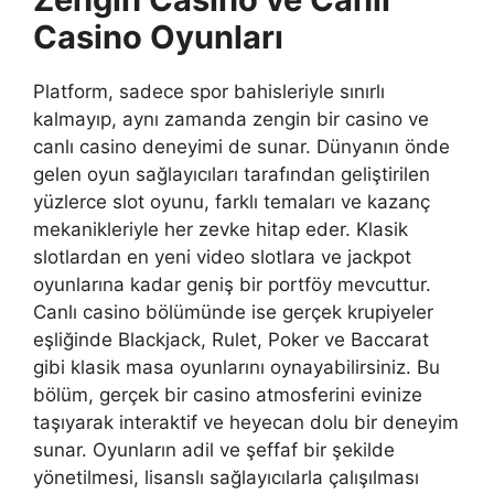
Casino Oyunları
Platform, sadece spor bahisleriyle sınırlı
kalmayıp, aynı zamanda zengin bir casino ve
canlı casino deneyimi de sunar. Dünyanın önde
gelen oyun sağlayıcıları tarafından geliştirilen
yüzlerce slot oyunu, farklı temaları ve kazanç
mekanikleriyle her zevke hitap eder. Klasik
slotlardan en yeni video slotlara ve jackpot
oyunlarına kadar geniş bir portföy mevcuttur.
Canlı casino bölümünde ise gerçek krupiyeler
eşliğinde Blackjack, Rulet, Poker ve Baccarat
gibi klasik masa oyunlarını oynayabilirsiniz. Bu
bölüm, gerçek bir casino atmosferini evinize
taşıyarak interaktif ve heyecan dolu bir deneyim
sunar. Oyunların adil ve şeffaf bir şekilde
yönetilmesi, lisanslı sağlayıcılarla çalışılması