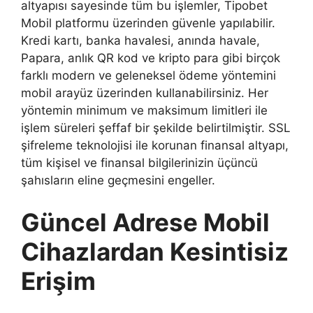
altyapısı sayesinde tüm bu işlemler, Tipobet
Mobil platformu üzerinden güvenle yapılabilir.
Kredi kartı, banka havalesi, anında havale,
Papara, anlık QR kod ve kripto para gibi birçok
farklı modern ve geleneksel ödeme yöntemini
mobil arayüz üzerinden kullanabilirsiniz. Her
yöntemin minimum ve maksimum limitleri ile
işlem süreleri şeffaf bir şekilde belirtilmiştir. SSL
şifreleme teknolojisi ile korunan finansal altyapı,
tüm kişisel ve finansal bilgilerinizin üçüncü
şahısların eline geçmesini engeller.
Güncel Adrese Mobil
Cihazlardan Kesintisiz
Erişim