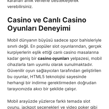
kararları anlık verilerle destekleyerek
verebilirsiniz.
Casino ve Canlı Casino
Oyunları Deneyimi
Mobil dünyanın büyüsü sadece spor bahisleriyle
sınırlı değil. En popüler slot oyunlarından, gerçek
kurpiyerlerin eşlik ettiği canlı casino masalarına
kadar geniş bir
casino oyunları
yelpazesi, mobil
cihazlarla tam uyumlu olarak sunulmaktadır.
Güvenilir oyun sağlayıcıları tarafından geliştirilen
bu oyunlar, HTML5 teknolojisi sayesinde
herhangi bir indirme gerektirmeden doğrudan
tarayıcınızda akıcı bir şekilde çalışır.
Mobil arayüzde yüzlerce farklı temada slot
oyunu, jackpot seçenekleri ve video poker gibi