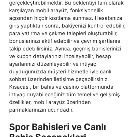
gerçekleştirebilmektir. Bu beklentiyi tam olarak
karşılayan mobil arayüz, fonksiyonellik
açısından hiçbir kısıtlama sunmaz. Hesabınıza
giriş yaptıktan sonra, bakiyenizi kontrol edebilir,
para yatırma ve çekme talepleri oluşturabilir,
bonuslarınızı aktif edebilir ve çevrim şartlarını
takip edebilirsiniz. Ayrıca, geçmiş bahislerinizi
ve kupon detaylarınızı inceleyebilir, hesap
ayarlarınızı düzenleyebilir ve ihtiyaç
duyduğunuzda müşteri hizmetleriyle canlı
sohbet üzerinden iletişime geçebilirsiniz.
Kısacası, bir bahis ve casino platformunda
ihtiyaç duyabileceğiniz tüm temel ve gelişmiş
özellikler, mobil arayüz üzerinden
parmaklarınızın ucundadır.
Spor Bahisleri ve Canlı