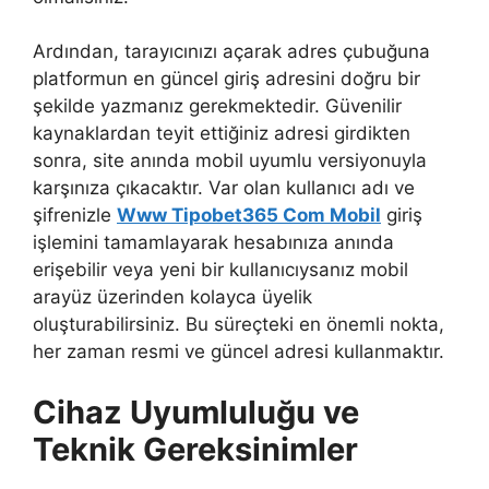
Ardından, tarayıcınızı açarak adres çubuğuna
platformun en güncel giriş adresini doğru bir
şekilde yazmanız gerekmektedir. Güvenilir
kaynaklardan teyit ettiğiniz adresi girdikten
sonra, site anında mobil uyumlu versiyonuyla
karşınıza çıkacaktır. Var olan kullanıcı adı ve
şifrenizle
Www Tipobet365 Com Mobil
giriş
işlemini tamamlayarak hesabınıza anında
erişebilir veya yeni bir kullanıcıysanız mobil
arayüz üzerinden kolayca üyelik
oluşturabilirsiniz. Bu süreçteki en önemli nokta,
her zaman resmi ve güncel adresi kullanmaktır.
Cihaz Uyumluluğu ve
Teknik Gereksinimler