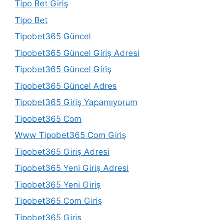
Tipo Bet Giriş
Tipo Bet
Tipobet365 Güncel
Tipobet365 Güncel Giriş Adresi
Tipobet365 Güncel Giriş
Tipobet365 Güncel Adres
Tipobet365 Giriş Yapamıyorum
Tipobet365 Com
Www Tipobet365 Com Giriş
Tipobet365 Giriş Adresi
Tipobet365 Yeni Giriş Adresi
Tipobet365 Yeni Giriş
Tipobet365 Com Giriş
Tipobet365 Giriş