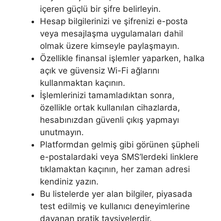
içeren güçlü bir şifre belirleyin.
Hesap bilgilerinizi ve şifrenizi e-posta
veya mesajlaşma uygulamaları dahil
olmak üzere kimseyle paylaşmayın.
Özellikle finansal işlemler yaparken, halka
açık ve güvensiz Wi-Fi ağlarını
kullanmaktan kaçının.
İşlemlerinizi tamamladıktan sonra,
özellikle ortak kullanılan cihazlarda,
hesabınızdan güvenli çıkış yapmayı
unutmayın.
Platformdan gelmiş gibi görünen şüpheli
e-postalardaki veya SMS’lerdeki linklere
tıklamaktan kaçının, her zaman adresi
kendiniz yazın.
Bu listelerde yer alan bilgiler, piyasada
test edilmiş ve kullanıcı deneyimlerine
dayanan pratik tavsiyelerdir.