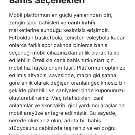
Bahis Seçenekleri
Mobil platformun en güçlü yanlarından biri,
zengin spor bahisleri ve
canlı bahis
marketlerine sunduğu kesintisiz erişimdir.
Futboldan basketbola, tenisten voleybola kadar
onlarca farklı spor dalında binlerce bahis
seçeneği mobil cihazınızdan anlık olarak takip
edilebilir. Özellikle canlı bahis tutkunları için
mobil hız hayati önem taşır. Platformun optimize
edilmiş altyapısı sayesinde, maçın gidişatına
göre anlık olarak değişen oranları gecikmesiz bir
şekilde görebilir ve saniyeler içinde kuponunuzu
oluşturabilirsiniz. Maç istatistikleri, canlı
anlatımlar ve skor takibi gibi yardımcı araçlar da
mobil arayüze entegre edilmiştir. Bu sayede,
nerede olursanız olun, adeta bir bahis
stüdyosunu cebinizde taşırsınız ve en doğru