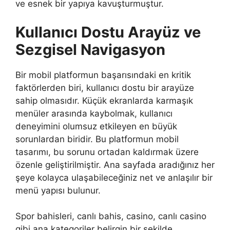
ve esnek bir yapıya kavuşturmuştur.
Kullanıcı Dostu Arayüz ve
Sezgisel Navigasyon
Bir mobil platformun başarısındaki en kritik
faktörlerden biri, kullanıcı dostu bir arayüze
sahip olmasıdır. Küçük ekranlarda karmaşık
menüler arasında kaybolmak, kullanıcı
deneyimini olumsuz etkileyen en büyük
sorunlardan biridir. Bu platformun mobil
tasarımı, bu sorunu ortadan kaldırmak üzere
özenle geliştirilmiştir. Ana sayfada aradığınız her
şeye kolayca ulaşabileceğiniz net ve anlaşılır bir
menü yapısı bulunur.
Spor bahisleri, canlı bahis, casino, canlı casino
gibi ana kategoriler belirgin bir şekilde