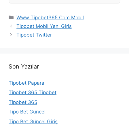
Kategoriler
Www Tipobet365 Com Mobil
Tipobet Mobil Yeni Giriş
Tipobet Twitter
Son Yazılar
Tipobet Papara
Tipobet 365 Tipobet
Tipobet 365
Tipo Bet Güncel
Tipo Bet Güncel Giriş