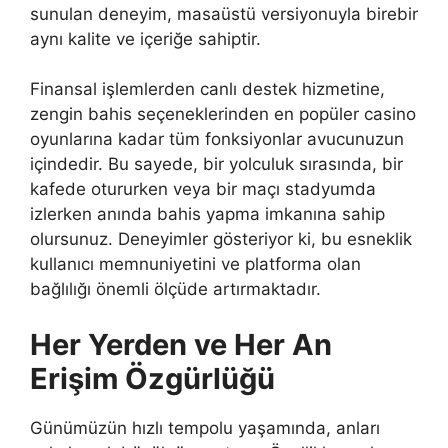
sunulan deneyim, masaüstü versiyonuyla birebir
aynı kalite ve içeriğe sahiptir.
Finansal işlemlerden canlı destek hizmetine,
zengin bahis seçeneklerinden en popüler casino
oyunlarına kadar tüm fonksiyonlar avucunuzun
içindedir. Bu sayede, bir yolculuk sırasında, bir
kafede otururken veya bir maçı stadyumda
izlerken anında bahis yapma imkanına sahip
olursunuz. Deneyimler gösteriyor ki, bu esneklik
kullanıcı memnuniyetini ve platforma olan
bağlılığı önemli ölçüde artırmaktadır.
Her Yerden ve Her An
Erişim Özgürlüğü
Günümüzün hızlı tempolu yaşamında, anları