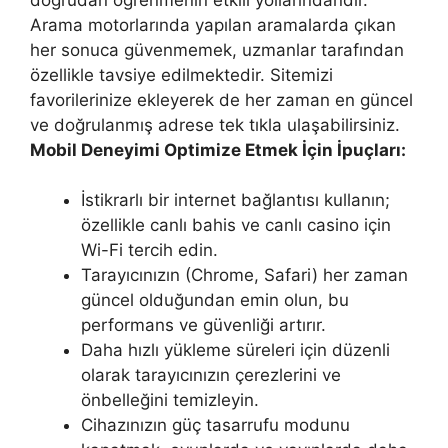
Arama motorlarında yapılan aramalarda çıkan
her sonuca güvenmemek, uzmanlar tarafından
özellikle tavsiye edilmektedir. Sitemizi
favorilerinize ekleyerek de her zaman en güncel
ve doğrulanmış adrese tek tıkla ulaşabilirsiniz.
Mobil Deneyimi Optimize Etmek İçin İpuçları:
İstikrarlı bir internet bağlantısı kullanın;
özellikle canlı bahis ve canlı casino için
Wi-Fi tercih edin.
Tarayıcınızın (Chrome, Safari) her zaman
güncel olduğundan emin olun, bu
performans ve güvenliği artırır.
Daha hızlı yükleme süreleri için düzenli
olarak tarayıcınızın çerezlerini ve
önbelleğini temizleyin.
Cihazınızın güç tasarrufu modunu