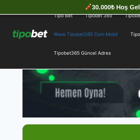
İçeriğe
30.000₺ Hoş Ge
atla
Tipo Bet
Tipobet 365
Tipob
Www Tipobet365 Com Mobil
Tip
Tipobet365 Güncel Adres