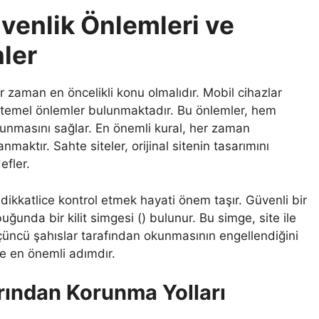
üvenlik Önlemleri ve
ler
 zaman en öncelikli konu olmalıdır. Mobil cihazlar
 temel önlemler bulunmaktadır. Bu önlemler, hem
korunmasını sağlar. En önemli kural, her zaman
maktır. Sahte siteler, orijinal sitenin tasarımını
efler.
kkatlice kontrol etmek hayati önem taşır. Güvenli bir
uğunda bir kilit simgesi () bulunur. Bu simge, site ile
 üçüncü şahıslar tarafından okunmasının engellendiğini
 ve en önemli adımdır.
arından Korunma Yolları