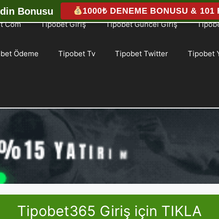
ldin Bonusu
1000₺ DENEME BONUSU & 101 F
et Com
Tipobet Giriş
Tipobet Güncel Giriş
Tipobe
obet Ödeme
Tipobet Tv
Tipobet Twitter
Tipobet 
Tipobet365 Giriş için TIKLA