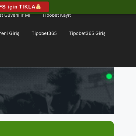
S için TIKLA
t Güvenilir Mi
Tipobet Kayıt
Yeni Giriş
Tipobet365
Tipobet365 Giriş