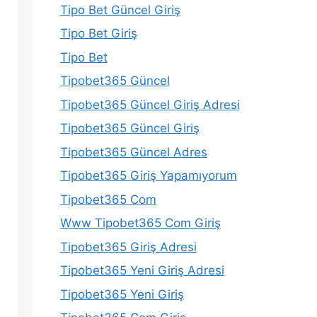
Tipo Bet Güncel Giriş
Tipo Bet Giriş
Tipo Bet
Tipobet365 Güncel
Tipobet365 Güncel Giriş Adresi
Tipobet365 Güncel Giriş
Tipobet365 Güncel Adres
Tipobet365 Giriş Yapamıyorum
Tipobet365 Com
Www Tipobet365 Com Giriş
Tipobet365 Giriş Adresi
Tipobet365 Yeni Giriş Adresi
Tipobet365 Yeni Giriş