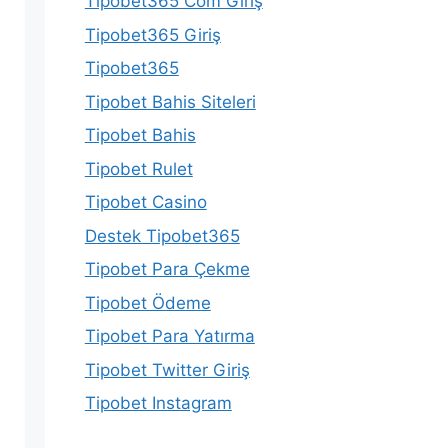
Tipobet365 Com Giriş
Tipobet365 Giriş
Tipobet365
Tipobet Bahis Siteleri
Tipobet Bahis
Tipobet Rulet
Tipobet Casino
Destek Tipobet365
Tipobet Para Çekme
Tipobet Ödeme
Tipobet Para Yatırma
Tipobet Twitter Giriş
Tipobet Instagram