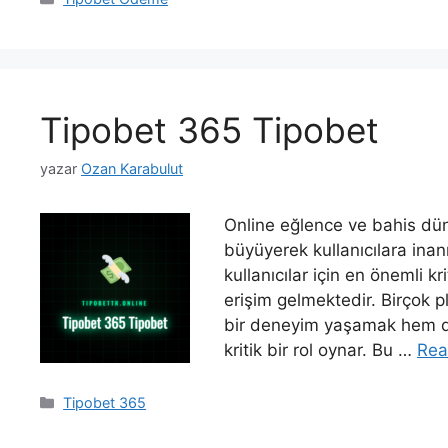
Tipobet 365 Tipobet
yazar
Ozan Karabulut
Online eğlence ve bahis düny
büyüyerek kullanıcılara inan
kullanıcılar için en önemli kri
erişim gelmektedir. Birçok 
bir deneyim yaşamak hem d
kritik bir rol oynar. Bu …
Rea
Kategoriler
Tipobet 365