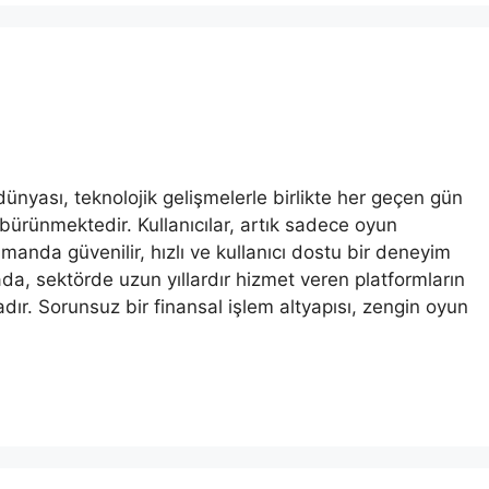
ünyası, teknolojik gelişmelerle birlikte her geçen gün
bürünmektedir. Kullanıcılar, artık sadece oyun
anda güvenilir, hızlı ve kullanıcı dostu bir deneyim
tada, sektörde uzun yıllardır hizmet veren platformların
ır. Sorunsuz bir finansal işlem altyapısı, zengin oyun