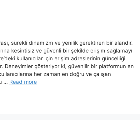
sı, sürekli dinamizm ve yenilik gerektiren bir alandır.
larına kesintisiz ve güvenli bir şekilde erişim sağlamayı
’deki kullanıcılar için erişim adreslerinin güncelliği
 Deneyimler gösteriyor ki, güvenilir bir platformun en
, kullanıcılarına her zaman en doğru ve çalışan
Bu …
Read more