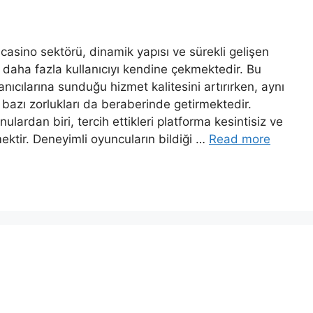
 casino sektörü, dinamik yapısı ve sürekli gelişen
 daha fazla kullanıcıyı kendine çekmektedir. Bu
nıcılarına sunduğu hizmet kalitesini artırırken, aynı
azı zorlukları da beraberinde getirmektedir.
nulardan biri, tercih ettikleri platforma kesintisiz ve
mektir. Deneyimli oyuncuların bildiği …
Read more