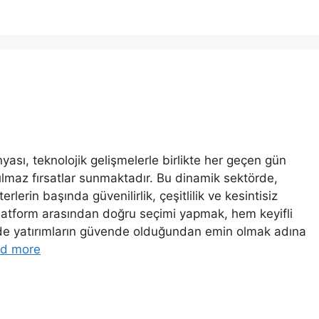
ası, teknolojik gelişmelerle birlikte her geçen gün
ılmaz fırsatlar sunmaktadır. Bu dinamik sektörde,
terlerin başında güvenilirlik, çeşitlilik ve kesintisiz
platform arasından doğru seçimi yapmak, hem keyifli
e yatırımların güvende olduğundan emin olmak adına
d more