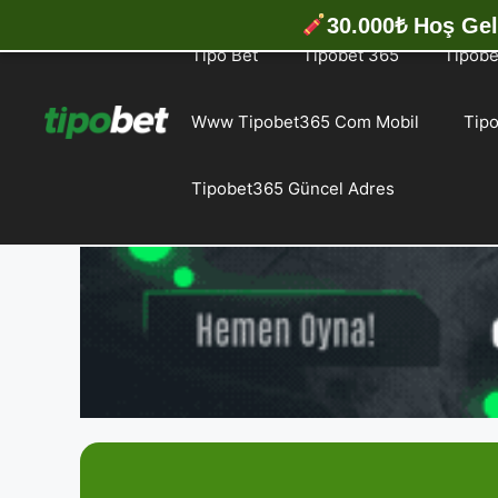
İçeriğe
30.000₺ Hoş Ge
atla
Tipo Bet
Tipobet 365
Tipob
Www Tipobet365 Com Mobil
Tip
Tipobet365 Güncel Adres