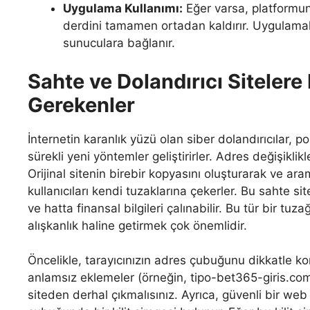
Uygulama Kullanımı:
Eğer varsa, platformu
derdini tamamen ortadan kaldırır. Uygulamal
sunuculara bağlanır.
Sahte ve Dolandırıcı Sitelere
Gerekenler
İnternetin karanlık yüzü olan siber dolandırıcılar, po
sürekli yeni yöntemler geliştirirler. Adres değişiklikl
Orijinal sitenin birebir kopyasını oluşturarak ve ar
kullanıcıları kendi tuzaklarına çekerler. Bu sahte sitel
ve hatta finansal bilgileri çalınabilir. Bu tür bir 
alışkanlık haline getirmek çok önemlidir.
Öncelikle, tarayıcınızın adres çubuğunu dikkatle kon
anlamsız eklemeler (örneğin, tipo-bet365-giris.com 
siteden derhal çıkmalısınız. Ayrıca, güvenli bir web 