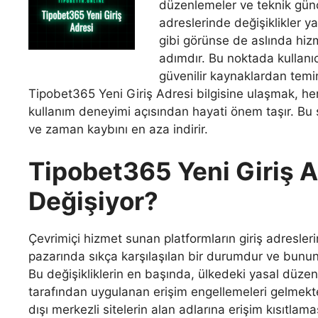
düzenlemeler ve teknik gün
adreslerinde değişiklikler ya
gibi görünse de aslında hizm
adımdır. Bu noktada kullanıcı
güvenilir kaynaklardan temin
Tipobet365 Yeni Giriş Adresi bilgisine ulaşmak, he
kullanım deneyimi açısından hayati önem taşır. Bu sü
ve zaman kaybını en aza indirir.
Tipobet365 Yeni Giriş A
Değişiyor?
Çevrimiçi hizmet sunan platformların giriş adresleri
pazarında sıkça karşılaşılan bir durumdur ve bunu
Bu değişikliklerin en başında, ülkedeki yasal düzenl
tarafından uygulanan erişim engellemeleri gelmekted
dışı merkezli sitelerin alan adlarına erişim kısıtlamas