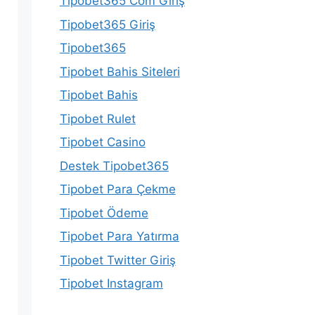
Tipobet365 Com Giriş
Tipobet365 Giriş
Tipobet365
Tipobet Bahis Siteleri
Tipobet Bahis
Tipobet Rulet
Tipobet Casino
Destek Tipobet365
Tipobet Para Çekme
Tipobet Ödeme
Tipobet Para Yatırma
Tipobet Twitter Giriş
Tipobet Instagram