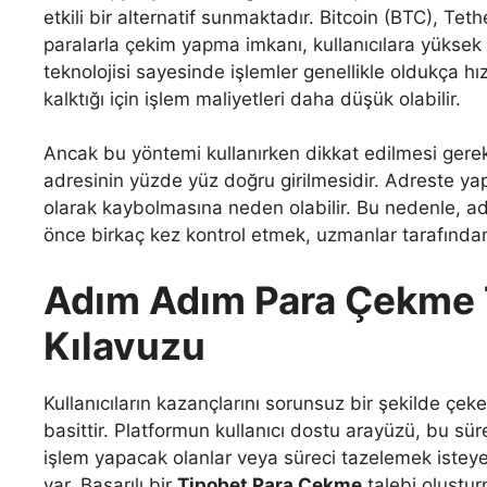
etkili bir alternatif sunmaktadır. Bitcoin (BTC), Te
paralarla çekim yapma imkanı, kullanıcılara yüksek d
teknolojisi sayesinde işlemler genellikle oldukça hı
kalktığı için işlem maliyetleri daha düşük olabilir.
Ancak bu yöntemi kullanırken dikkat edilmesi gere
adresinin yüzde yüz doğru girilmesidir. Adreste yapı
olarak kaybolmasına neden olabilir. Bu nedenle, a
önce birkaç kez kontrol etmek, uzmanlar tarafından
Adım Adım Para Çekme 
Kılavuzu
Kullanıcıların kazançlarını sorunsuz bir şekilde çek
basittir. Platformun kullanıcı dostu arayüzü, bu süre
işlem yapacak olanlar veya süreci tazelemek isteyen
var. Başarılı bir
Tipobet Para Çekme
talebi oluştur