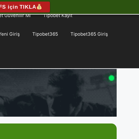
S için TIKLA
t Güvenilir Mi
Tipobet Kayıt
Yeni Giriş
Tipobet365
Tipobet365 Giriş