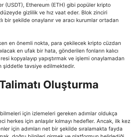
ther (USDT), Ethereum (ETH) gibi popüler kripto
üzeyde gizlilik ve hız vaat eder. Blok zinciri
zlı bir şekilde onaylanır ve aracı kurumlar ortadan
ken en önemli nokta, para çekilecek kripto cüzdan
lacak en ufak bir hata, gönderilen fonların kalıcı
dresi kopyalayıp yapıştırmak ve işlemi onaylamadan
 şiddetle tavsiye edilmektedir.
Talimatı Oluşturma
ebilmeleri için izlemeleri gereken adımlar oldukça
ci herkes için anlaşılır kılmayı hedefler. Ancak, ilk kez
ler için adımları net bir şekilde sıralamakta fayda
mak, doğru bilgileri girmek ve platformun belirlediği