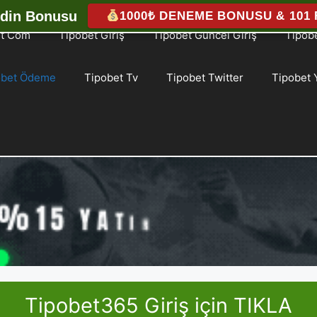
ldin Bonusu
1000₺ DENEME BONUSU & 101 F
et Com
Tipobet Giriş
Tipobet Güncel Giriş
Tipobe
obet Ödeme
Tipobet Tv
Tipobet Twitter
Tipobet 
Tipobet365 Giriş için TIKLA