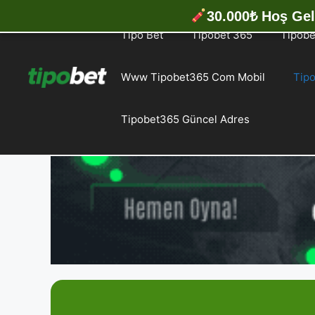
İçeriğe
30.000₺ Hoş Ge
atla
Tipo Bet
Tipobet 365
Tipob
Www Tipobet365 Com Mobil
Tip
Tipobet365 Güncel Adres