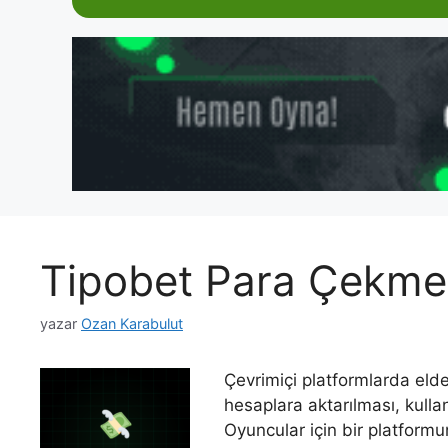
Tipobet Para Çekme
yazar
Ozan Karabulut
Çevrimiçi platformlarda elde
hesaplara aktarılması, kullan
Oyuncular için bir platformun