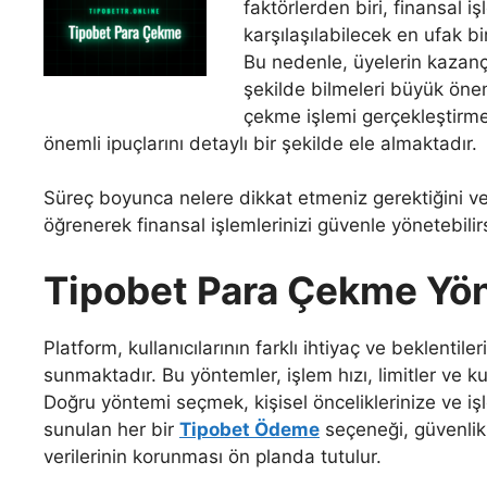
faktörlerden biri, finansal iş
karşılaşılabilecek en ufak b
Bu nedenle, üyelerin kazançl
şekilde bilmeleri büyük önem
çekme işlemi gerçekleştirme
önemli ipuçlarını detaylı bir şekilde ele almaktadır.
Süreç boyunca nelere dikkat etmeniz gerektiğini ve 
öğrenerek finansal işlemlerinizi güvenle yönetebilirs
Tipobet Para Çekme Yön
Platform, kullanıcılarının farklı ihtiyaç ve beklentil
sunmaktadır. Bu yöntemler, işlem hızı, limitler ve kul
Doğru yöntemi seçmek, kişisel önceliklerinize ve işle
sunulan her bir
Tipobet Ödeme
seçeneği, güvenlik 
verilerinin korunması ön planda tutulur.