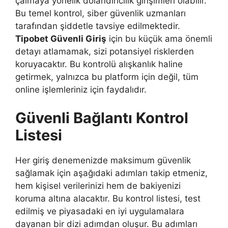
çalmaya yönelik dolandırıcılık girişimleri olabilir.
Bu temel kontrol, siber güvenlik uzmanları
tarafından şiddetle tavsiye edilmektedir.
Tipobet Güvenli Giriş
için bu küçük ama önemli
detayı atlamamak, sizi potansiyel risklerden
koruyacaktır. Bu kontrolü alışkanlık haline
getirmek, yalnızca bu platform için değil, tüm
online işlemleriniz için faydalıdır.
Güvenli Bağlantı Kontrol
Listesi
Her giriş denemenizde maksimum güvenlik
sağlamak için aşağıdaki adımları takip etmeniz,
hem kişisel verilerinizi hem de bakiyenizi
koruma altına alacaktır. Bu kontrol listesi, test
edilmiş ve piyasadaki en iyi uygulamalara
dayanan bir dizi adımdan oluşur. Bu adımları