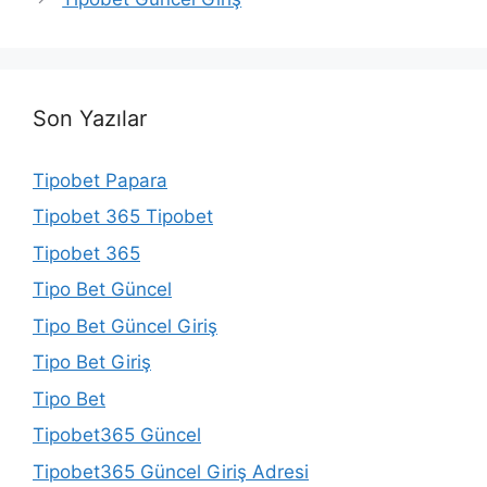
Son Yazılar
Tipobet Papara
Tipobet 365 Tipobet
Tipobet 365
Tipo Bet Güncel
Tipo Bet Güncel Giriş
Tipo Bet Giriş
Tipo Bet
Tipobet365 Güncel
Tipobet365 Güncel Giriş Adresi