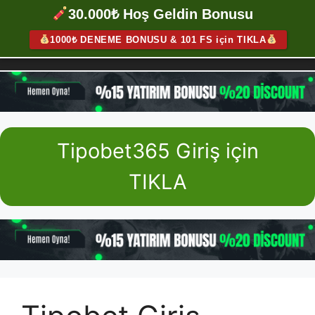
İçeriğe
30.000₺ Hoş Geldin Bonusu
atla
Menü
1000₺ DENEME BONUSU & 101 FS için TIKLA
Tipobet365 Giriş için
TIKLA