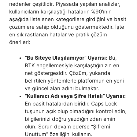
nedenler çeşitlidir. Piyasada yapılan analizler,
kullanıcıların karşılaştığı hataların %90’ının
aşağıda listelenen kategorilere girdiğini ve basit
çözümlere sahip olduğunu göstermektedir. İşte
en sık rastlanan hatalar ve pratik çözüm
önerileri:
“Bu Siteye Ulaşılamıyor” Uyarısı:
Bu,
BTK engellemesiyle karşılaştığınızın en
net göstergesidir. Çözüm, yukarıda
belirtilen yöntemlerle platformun en yeni
ve güncel alan adını bulmaktır.
“Kullanıcı Adı veya Şifre Hatalı” Uyarısı:
En basit hatalardan biridir. Caps Lock
tuşunun açık olup olmadığını kontrol edin,
bilgilerinizi doğru yazdığınızdan emin
olun. Sorun devam ederse “Şifremi
Unuttum” özelliğini kullanın.