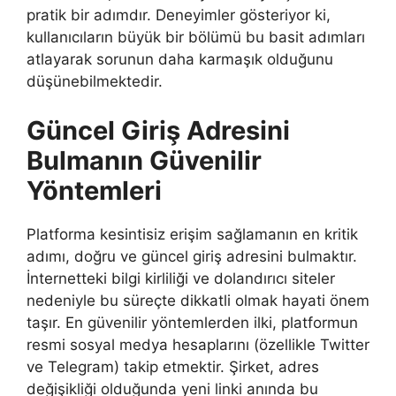
pratik bir adımdır. Deneyimler gösteriyor ki,
kullanıcıların büyük bir bölümü bu basit adımları
atlayarak sorunun daha karmaşık olduğunu
düşünebilmektedir.
Güncel Giriş Adresini
Bulmanın Güvenilir
Yöntemleri
Platforma kesintisiz erişim sağlamanın en kritik
adımı, doğru ve güncel giriş adresini bulmaktır.
İnternetteki bilgi kirliliği ve dolandırıcı siteler
nedeniyle bu süreçte dikkatli olmak hayati önem
taşır. En güvenilir yöntemlerden ilki, platformun
resmi sosyal medya hesaplarını (özellikle Twitter
ve Telegram) takip etmektir. Şirket, adres
değişikliği olduğunda yeni linki anında bu