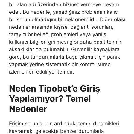
bir alan adı üzerinden hizmet vermeye devam
eder. Bu nedenle, yaşadığınız problemin kalıcı
bir sorun olmadığını bilmek önemlidir. Diğer olası
nedenler arasında kişisel bağlantı sorunları,
tarayıcı önbelleği problemleri veya yanlış
kullanıcı bilgileri girilmesi gibi daha basit teknik
aksaklıklar da bulunabilir. Güvenilir kaynaklara
göre, bu tür durumlarla başa çıkmak için panik
yapmak yerine sistematik bir kontrol süreci
izlemek en etkili yöntemdir.
Neden Tipobet’e Giriş
Yapılamıyor? Temel
Nedenler
Erişim sorunlarının ardındaki temel dinamikleri
kavramak, gelecekte benzer durumlarla