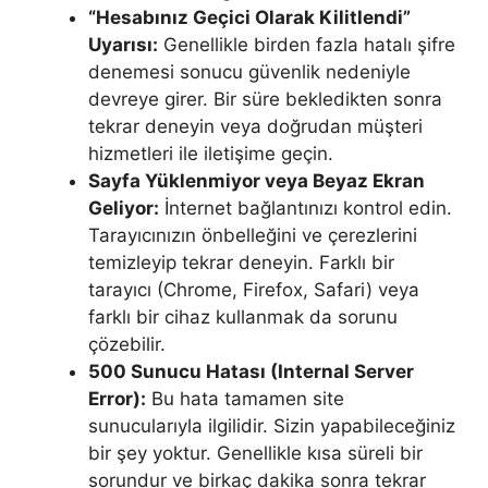
“Hesabınız Geçici Olarak Kilitlendi”
Uyarısı:
Genellikle birden fazla hatalı şifre
denemesi sonucu güvenlik nedeniyle
devreye girer. Bir süre bekledikten sonra
tekrar deneyin veya doğrudan müşteri
hizmetleri ile iletişime geçin.
Sayfa Yüklenmiyor veya Beyaz Ekran
Geliyor:
İnternet bağlantınızı kontrol edin.
Tarayıcınızın önbelleğini ve çerezlerini
temizleyip tekrar deneyin. Farklı bir
tarayıcı (Chrome, Firefox, Safari) veya
farklı bir cihaz kullanmak da sorunu
çözebilir.
500 Sunucu Hatası (Internal Server
Error):
Bu hata tamamen site
sunucularıyla ilgilidir. Sizin yapabileceğiniz
bir şey yoktur. Genellikle kısa süreli bir
sorundur ve birkaç dakika sonra tekrar