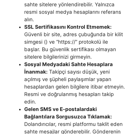
sahte sitelere yönlendirebilir. Yalnızca
resmi sosyal medya hesaplarını referans
alın.
SSL Sertifikasını Kontrol Etmemek:
Güvenli bir site, adres çubuğunda bir kilit
simgesi () ve “https://” protokolü ile
başlar. Bu güvenlik sertifikası olmayan
sitelere bilgilerinizi girmeyin.
Sosyal Medyadaki Sahte Hesaplara
İnanmak:
Takipçi sayısı düşük, yeni
açılmış ve şüpheli paylaşımlar yapan
hesaplardan gelen bilgilere itibar etmeyin.
Resmi ve doğrulanmış hesapları takip
edin.
Gelen SMS ve E-postalardaki
Bağlantılara Sorgusuzca Tıklamak:
Dolandırıcılar, resmi platformu taklit eden
sahte mesajlar gönderebilir. Gönderenin