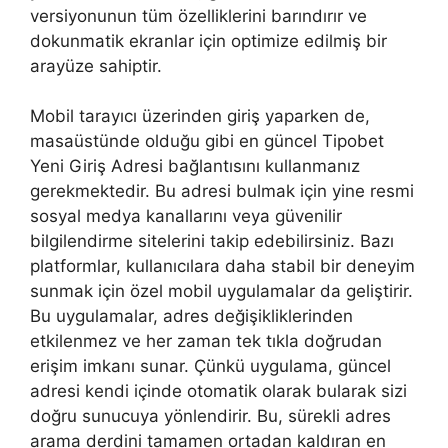
versiyonunun tüm özelliklerini barındırır ve
dokunmatik ekranlar için optimize edilmiş bir
arayüze sahiptir.
Mobil tarayıcı üzerinden giriş yaparken de,
masaüstünde olduğu gibi en güncel Tipobet
Yeni Giriş Adresi bağlantısını kullanmanız
gerekmektedir. Bu adresi bulmak için yine resmi
sosyal medya kanallarını veya güvenilir
bilgilendirme sitelerini takip edebilirsiniz. Bazı
platformlar, kullanıcılara daha stabil bir deneyim
sunmak için özel mobil uygulamalar da geliştirir.
Bu uygulamalar, adres değişikliklerinden
etkilenmez ve her zaman tek tıkla doğrudan
erişim imkanı sunar. Çünkü uygulama, güncel
adresi kendi içinde otomatik olarak bularak sizi
doğru sunucuya yönlendirir. Bu, sürekli adres
arama derdini tamamen ortadan kaldıran en