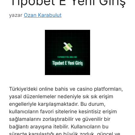
Tipobet E Yeni Giriş
yazar
Ozan Karabulut
Türkiye’deki online bahis ve casino platformları,
yasal düzenlemeler nedeniyle sık sık erişim
engelleriyle karşılaşmaktadır. Bu durum,
kullanıcıların favori sitelerine kesintisiz erişim
sağlamalarını zorlaştırabilir ve güvenilir bir
bağlantı arayışına itebilir. Kullanıcıların bu
süreçte karşılaştığı en büyük zorluk, güncel ve