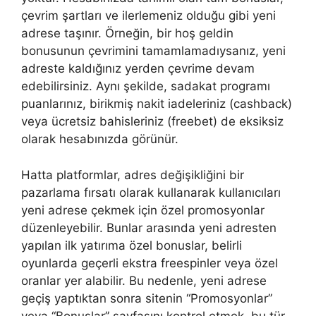
çevrim şartları ve ilerlemeniz olduğu gibi yeni
adrese taşınır. Örneğin, bir hoş geldin
bonusunun çevrimini tamamlamadıysanız, yeni
adreste kaldığınız yerden çevrime devam
edebilirsiniz. Aynı şekilde, sadakat programı
puanlarınız, birikmiş nakit iadeleriniz (cashback)
veya ücretsiz bahisleriniz (freebet) de eksiksiz
olarak hesabınızda görünür.
Hatta platformlar, adres değişikliğini bir
pazarlama fırsatı olarak kullanarak kullanıcıları
yeni adrese çekmek için özel promosyonlar
düzenleyebilir. Bunlar arasında yeni adresten
yapılan ilk yatırıma özel bonuslar, belirli
oyunlarda geçerli ekstra freespinler veya özel
oranlar yer alabilir. Bu nedenle, yeni adrese
geçiş yaptıktan sonra sitenin “Promosyonlar”
veya “Bonuslar” sayfasını kontrol etmek, bu tür