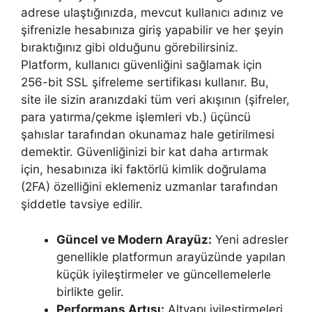
adrese ulaştığınızda, mevcut kullanıcı adınız ve
şifrenizle hesabınıza giriş yapabilir ve her şeyin
bıraktığınız gibi olduğunu görebilirsiniz.
Platform, kullanıcı güvenliğini sağlamak için
256-bit SSL şifreleme sertifikası kullanır. Bu,
site ile sizin aranızdaki tüm veri akışının (şifreler,
para yatırma/çekme işlemleri vb.) üçüncü
şahıslar tarafından okunamaz hale getirilmesi
demektir. Güvenliğinizi bir kat daha artırmak
için, hesabınıza iki faktörlü kimlik doğrulama
(2FA) özelliğini eklemeniz uzmanlar tarafından
şiddetle tavsiye edilir.
Güncel ve Modern Arayüz:
Yeni adresler
genellikle platformun arayüzünde yapılan
küçük iyileştirmeler ve güncellemelerle
birlikte gelir.
Performans Artışı:
Altyapı iyileştirmeleri