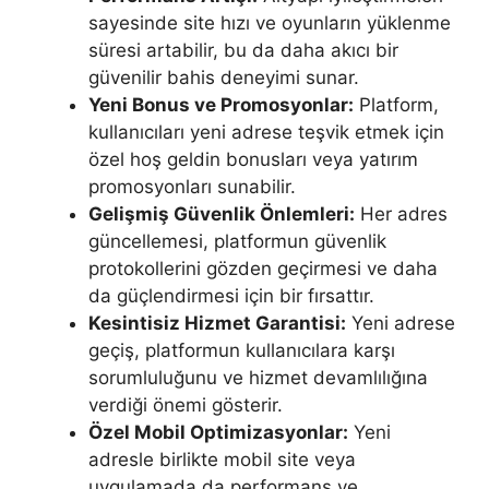
sayesinde site hızı ve oyunların yüklenme
süresi artabilir, bu da daha akıcı bir
güvenilir bahis deneyimi sunar.
Yeni Bonus ve Promosyonlar:
Platform,
kullanıcıları yeni adrese teşvik etmek için
özel hoş geldin bonusları veya yatırım
promosyonları sunabilir.
Gelişmiş Güvenlik Önlemleri:
Her adres
güncellemesi, platformun güvenlik
protokollerini gözden geçirmesi ve daha
da güçlendirmesi için bir fırsattır.
Kesintisiz Hizmet Garantisi:
Yeni adrese
geçiş, platformun kullanıcılara karşı
sorumluluğunu ve hizmet devamlılığına
verdiği önemi gösterir.
Özel Mobil Optimizasyonlar:
Yeni
adresle birlikte mobil site veya
uygulamada da performans ve