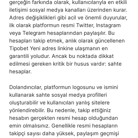
gerçeğin farkında olarak, kullanıcılarıyla en etkili
iletişimi sosyal medya kanalları üzerinden kurar.
Adres değişiklikleri gibi acil ve önemli duyurular,
ilk olarak platformun resmi Twitter, Instagram
veya Telegram hesaplarından paylaşılır. Bu
hesapları takip etmek, anlık olarak güncellenen
Tipobet Yeni adres linkine ulaşmanın en
garantili yoludur. Ancak bu noktada dikkat
edilmesi gereken kritik bir husus vardır: sahte
hesaplar.
Dolandırıcılar, platformun logosunu ve ismini
kullanarak sahte sosyal medya profilleri
oluşturabilir ve kullanıcıları yanlış sitelere
yönlendirebilir. Bu nedenle, takip ettiğiniz
hesabın gerçekten resmi hesap olduğundan
emin olmalısınız. Genellikle resmi hesapların
takipçi sayısı daha yüksek, paylaşım geçmişi