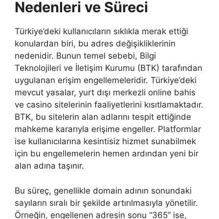
Nedenleri ve Süreci
Türkiye’deki kullanıcıların sıklıkla merak ettiği
konulardan biri, bu adres değişikliklerinin
nedenidir. Bunun temel sebebi, Bilgi
Teknolojileri ve İletişim Kurumu (BTK) tarafından
uygulanan erişim engellemeleridir. Türkiye’deki
mevcut yasalar, yurt dışı merkezli online bahis
ve casino sitelerinin faaliyetlerini kısıtlamaktadır.
BTK, bu sitelerin alan adlarını tespit ettiğinde
mahkeme kararıyla erişime engeller. Platformlar
ise kullanıcılarına kesintisiz hizmet sunabilmek
için bu engellemelerin hemen ardından yeni bir
alan adına taşınır.
Bu süreç, genellikle domain adının sonundaki
sayıların sıralı bir şekilde artırılmasıyla yönetilir.
Örneğin, engellenen adresin sonu “365” ise,