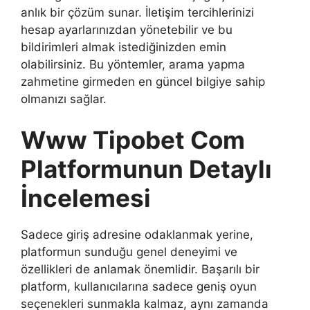
anlık bir çözüm sunar. İletişim tercihlerinizi
hesap ayarlarınızdan yönetebilir ve bu
bildirimleri almak istediğinizden emin
olabilirsiniz. Bu yöntemler, arama yapma
zahmetine girmeden en güncel bilgiye sahip
olmanızı sağlar.
Www Tipobet Com
Platformunun Detaylı
İncelemesi
Sadece giriş adresine odaklanmak yerine,
platformun sunduğu genel deneyimi ve
özellikleri de anlamak önemlidir. Başarılı bir
platform, kullanıcılarına sadece geniş oyun
seçenekleri sunmakla kalmaz, aynı zamanda