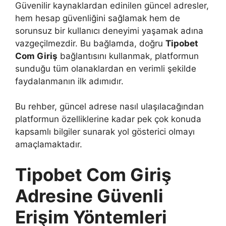
Güvenilir kaynaklardan edinilen güncel adresler,
hem hesap güvenliğini sağlamak hem de
sorunsuz bir kullanıcı deneyimi yaşamak adına
vazgeçilmezdir. Bu bağlamda, doğru
Tipobet
Com Giriş
bağlantısını kullanmak, platformun
sunduğu tüm olanaklardan en verimli şekilde
faydalanmanın ilk adımıdır.
Bu rehber, güncel adrese nasıl ulaşılacağından
platformun özelliklerine kadar pek çok konuda
kapsamlı bilgiler sunarak yol gösterici olmayı
amaçlamaktadır.
Tipobet Com Giriş
Adresine Güvenli
Erişim Yöntemleri