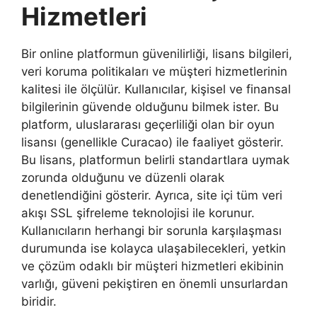
Hizmetleri
Bir online platformun güvenilirliği, lisans bilgileri,
veri koruma politikaları ve müşteri hizmetlerinin
kalitesi ile ölçülür. Kullanıcılar, kişisel ve finansal
bilgilerinin güvende olduğunu bilmek ister. Bu
platform, uluslararası geçerliliği olan bir oyun
lisansı (genellikle Curacao) ile faaliyet gösterir.
Bu lisans, platformun belirli standartlara uymak
zorunda olduğunu ve düzenli olarak
denetlendiğini gösterir. Ayrıca, site içi tüm veri
akışı SSL şifreleme teknolojisi ile korunur.
Kullanıcıların herhangi bir sorunla karşılaşması
durumunda ise kolayca ulaşabilecekleri, yetkin
ve çözüm odaklı bir müşteri hizmetleri ekibinin
varlığı, güveni pekiştiren en önemli unsurlardan
biridir.