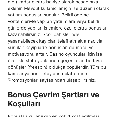
gibi) kadar ekstra bakiye olarak hesabınıza
eklenir. Mevcut kullanıcılar için ise düzenli olarak
yatırım bonusları sunulur. Belirli ödeme
yöntemleriyle yapılan yatırımlara veya belirli
günlerde yapılan işlemlere özel ekstra bonuslar
kazanabilirsiniz. Spor bahislerinde
yaşanabilecek kayıpları telafi etmek amacıyla
sunulan kayıp iade bonusları da moral ve
motivasyonu artırır. Casino oyuncuları için ise
özellikle slot oyunlarında geçerli olan bedava
dönüşler (freespin) oldukça popülerdir. Tüm bu
kampanyaların detaylarına platformun
‘Promosyonlar’ sayfasından ulaşabilirsiniz.
Bonus Çevrim Şartları ve
Koşulları
Bonusları kullanırken en çok dikkat edilmesi