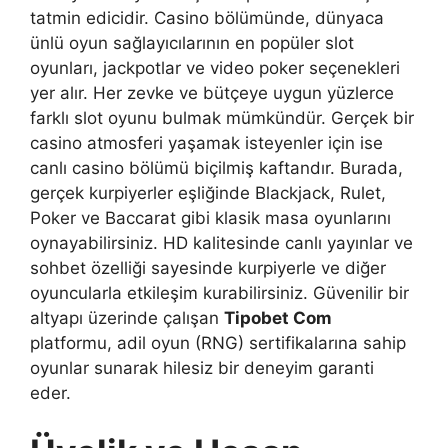
tatmin edicidir. Casino bölümünde, dünyaca
ünlü oyun sağlayıcılarının en popüler slot
oyunları, jackpotlar ve video poker seçenekleri
yer alır. Her zevke ve bütçeye uygun yüzlerce
farklı slot oyunu bulmak mümkündür. Gerçek bir
casino atmosferi yaşamak isteyenler için ise
canlı casino bölümü biçilmiş kaftandır. Burada,
gerçek kurpiyerler eşliğinde Blackjack, Rulet,
Poker ve Baccarat gibi klasik masa oyunlarını
oynayabilirsiniz. HD kalitesinde canlı yayınlar ve
sohbet özelliği sayesinde kurpiyerle ve diğer
oyuncularla etkileşim kurabilirsiniz. Güvenilir bir
altyapı üzerinde çalışan
Tipobet Com
platformu, adil oyun (RNG) sertifikalarına sahip
oyunlar sunarak hilesiz bir deneyim garanti
eder.