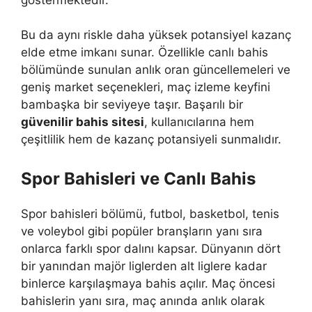
Bu da aynı riskle daha yüksek potansiyel kazanç
elde etme imkanı sunar. Özellikle canlı bahis
bölümünde sunulan anlık oran güncellemeleri ve
geniş market seçenekleri, maç izleme keyfini
bambaşka bir seviyeye taşır. Başarılı bir
güvenilir bahis sitesi
, kullanıcılarına hem
çeşitlilik hem de kazanç potansiyeli sunmalıdır.
Spor Bahisleri ve Canlı Bahis
Spor bahisleri bölümü, futbol, basketbol, tenis
ve voleybol gibi popüler branşların yanı sıra
onlarca farklı spor dalını kapsar. Dünyanın dört
bir yanından majör liglerden alt liglere kadar
binlerce karşılaşmaya bahis açılır. Maç öncesi
bahislerin yanı sıra, maç anında anlık olarak