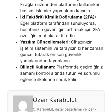
Fi ağları üzerinden platformu kullanırken
hassas işlemler yapmaktan kaçının.
İki Faktörlü Kimlik Doğrulama (2FA):
Eğer platform tarafından sunuluyorsa,
hesabınızın güvenliğini artırmak için 2FA
özelliğini mutlaka aktif edin.
Yazılım Güncellemeleri:
Cihazınızın
işletim sistemini ve tarayıcınızı her zaman
güncel tutarak en son güvenlik
yamalarından faydalanın.
Bilinçli Kullanım:
Platformda geçirdiğiniz
zamanı kontrol altında tutun ve sorumlu
eğlence ilkelerine sadık kalın.
Ozan Karabulut
O. Karabulut, dijital pazarlama ve içerik