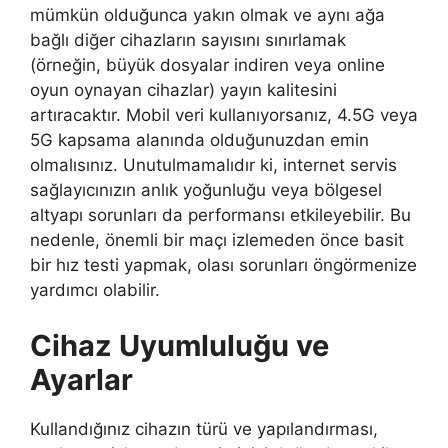
mümkün olduğunca yakın olmak ve aynı ağa
bağlı diğer cihazların sayısını sınırlamak
(örneğin, büyük dosyalar indiren veya online
oyun oynayan cihazlar) yayın kalitesini
artıracaktır. Mobil veri kullanıyorsanız, 4.5G veya
5G kapsama alanında olduğunuzdan emin
olmalısınız. Unutulmamalıdır ki, internet servis
sağlayıcınızın anlık yoğunluğu veya bölgesel
altyapı sorunları da performansı etkileyebilir. Bu
nedenle, önemli bir maçı izlemeden önce basit
bir hız testi yapmak, olası sorunları öngörmenize
yardımcı olabilir.
Cihaz Uyumluluğu ve
Ayarlar
Kullandığınız cihazın türü ve yapılandırması,