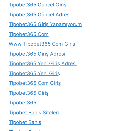
Tipobet365 Güncel Giriş
Tipobet365 Güncel Adres
Tipobet365 Giriş Yapamıyorum
Tipobet365 Com
Www Tipobet365 Com Giriş
Tipobet365 Giriş Adresi
Tipobet365 Yeni Giriş Adresi
Tipobet365 Yeni Giriş
Tipobet365 Com Giriş
Tipobet365 Giriş
Tipobet365
Tipobet Bahis Siteleri
Tipobet Bahis