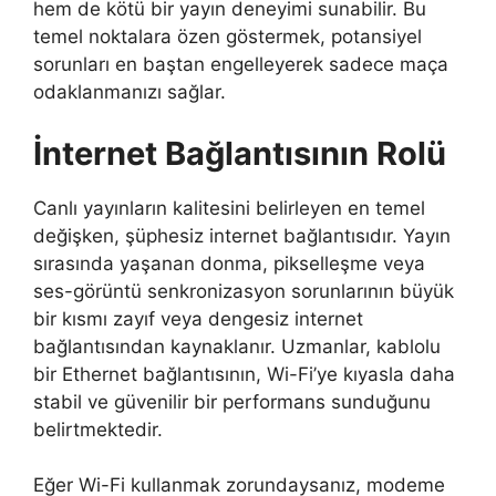
hem de kötü bir yayın deneyimi sunabilir. Bu
temel noktalara özen göstermek, potansiyel
sorunları en baştan engelleyerek sadece maça
odaklanmanızı sağlar.
İnternet Bağlantısının Rolü
Canlı yayınların kalitesini belirleyen en temel
değişken, şüphesiz internet bağlantısıdır. Yayın
sırasında yaşanan donma, pikselleşme veya
ses-görüntü senkronizasyon sorunlarının büyük
bir kısmı zayıf veya dengesiz internet
bağlantısından kaynaklanır. Uzmanlar, kablolu
bir Ethernet bağlantısının, Wi-Fi’ye kıyasla daha
stabil ve güvenilir bir performans sunduğunu
belirtmektedir.
Eğer Wi-Fi kullanmak zorundaysanız, modeme