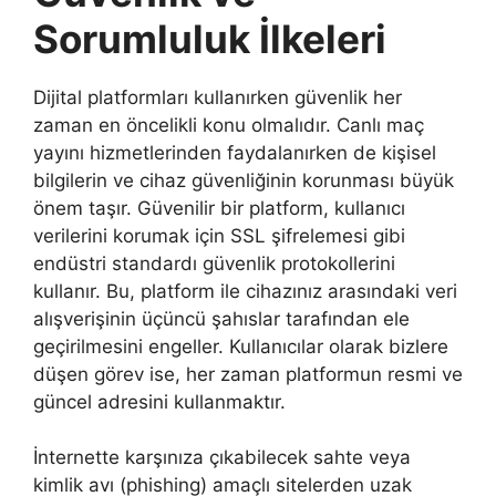
Sorumluluk İlkeleri
Dijital platformları kullanırken güvenlik her
zaman en öncelikli konu olmalıdır. Canlı maç
yayını hizmetlerinden faydalanırken de kişisel
bilgilerin ve cihaz güvenliğinin korunması büyük
önem taşır. Güvenilir bir platform, kullanıcı
verilerini korumak için SSL şifrelemesi gibi
endüstri standardı güvenlik protokollerini
kullanır. Bu, platform ile cihazınız arasındaki veri
alışverişinin üçüncü şahıslar tarafından ele
geçirilmesini engeller. Kullanıcılar olarak bizlere
düşen görev ise, her zaman platformun resmi ve
güncel adresini kullanmaktır.
İnternette karşınıza çıkabilecek sahte veya
kimlik avı (phishing) amaçlı sitelerden uzak