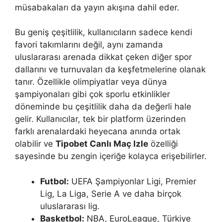
müsabakaları da yayın akışına dahil eder.
Bu geniş çeşitlilik, kullanıcıların sadece kendi
favori takımlarını değil, aynı zamanda
uluslararası arenada dikkat çeken diğer spor
dallarını ve turnuvaları da keşfetmelerine olanak
tanır. Özellikle olimpiyatlar veya dünya
şampiyonaları gibi çok sporlu etkinlikler
döneminde bu çeşitlilik daha da değerli hale
gelir. Kullanıcılar, tek bir platform üzerinden
farklı arenalardaki heyecana anında ortak
olabilir ve
Tipobet Canlı Maç Izle
özelliği
sayesinde bu zengin içeriğe kolayca erişebilirler.
Futbol:
UEFA Şampiyonlar Ligi, Premier
Lig, La Liga, Serie A ve daha birçok
uluslararası lig.
Basketbol:
NBA, EuroLeague, Türkiye