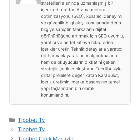
stratejileri alanında uzmanlaşmış bir
içerik editörüdür. Arama motoru
optimizasyonu (SEO), kullanıcı deneyimi
ve güvenilir bilgi akışı konularında derin
bilgiye sahiptir. Markaların dijital
görünürlüğünü artırmak için SEO uyumlu,
yaratıcı ve hedef kitleye hitap eden
içerikler üretir. Teknik detaylarla yaratıcı
dili harmanlayarak hem algoritmaların
hem de okuyucuların dikkatini çeken
stratejik içerikler oluşturur. Tecrübesiyle
dijital projelere değer katan Karabulut,
içerik üretimini marka başarısının temel
yapı taşlarından biri olarak
konumlandırır.
Kategoriler
Tipobet Tv
Tipobet Tv
Tipobet Canlı Maç izle