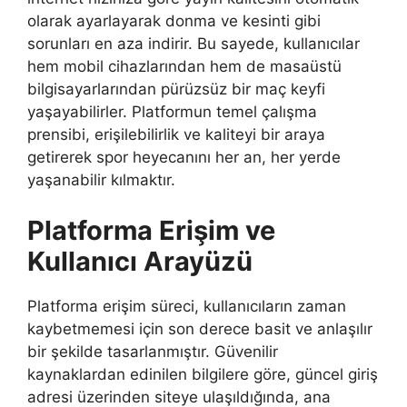
olarak ayarlayarak donma ve kesinti gibi
sorunları en aza indirir. Bu sayede, kullanıcılar
hem mobil cihazlarından hem de masaüstü
bilgisayarlarından pürüzsüz bir maç keyfi
yaşayabilirler. Platformun temel çalışma
prensibi, erişilebilirlik ve kaliteyi bir araya
getirerek spor heyecanını her an, her yerde
yaşanabilir kılmaktır.
Platforma Erişim ve
Kullanıcı Arayüzü
Platforma erişim süreci, kullanıcıların zaman
kaybetmemesi için son derece basit ve anlaşılır
bir şekilde tasarlanmıştır. Güvenilir
kaynaklardan edinilen bilgilere göre, güncel giriş
adresi üzerinden siteye ulaşıldığında, ana