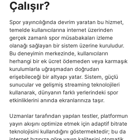
Çalışır?
Spor yayıncılığında devrim yaratan bu hizmet,
temelde kullanıcılarına internet üzerinden
gerçek zamanlı spor müsabakaları izleme
olanağı sağlayan bir sistem üzerine kuruludur.
Bu deneyimin merkezinde, kullanıcıların
herhangi bir ek ücret ödemeden veya karmaşık
kurulumlarla uğraşmadan doğrudan
erişebileceği bir altyapı yatar. Sistem, güçlü
sunucular ve gelişmiş streaming teknolojileri
kullanarak, dünyanın farklı yerlerindeki spor
etkinliklerini anında ekranlarınıza taşır.
Uzmanlar tarafından yapılan testler, platformun
yayın akışını optimize etmek için adaptif bitrate
teknolojisini kullandığını göstermektedir; bu da
internet hızınıza göre yayın kalitesini otomatik