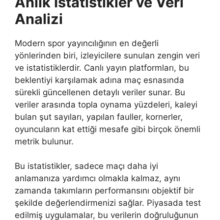
Anlık İstatistikler ve Veri
Analizi
Modern spor yayıncılığının en değerli
yönlerinden biri, izleyicilere sunulan zengin veri
ve istatistiklerdir. Canlı yayın platformları, bu
beklentiyi karşılamak adına maç esnasında
sürekli güncellenen detaylı veriler sunar. Bu
veriler arasında topla oynama yüzdeleri, kaleyi
bulan şut sayıları, yapılan fauller, kornerler,
oyuncuların kat ettiği mesafe gibi birçok önemli
metrik bulunur.
Bu istatistikler, sadece maçı daha iyi
anlamanıza yardımcı olmakla kalmaz, aynı
zamanda takımların performansını objektif bir
şekilde değerlendirmenizi sağlar. Piyasada test
edilmiş uygulamalar, bu verilerin doğruluğunun