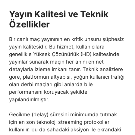
Yayın Kalitesi ve Teknik
Özellikler
Bir canlı maç yayınının en kritik unsuru şüphesiz
yayın kalitesidir. Bu hizmet, kullanıcılara
genellikle Yüksek Çözünürlük (HD) kalitesinde
yayınlar sunarak maçın her anını en net
detaylarla izleme imkanı tanır. Teknik analizlere
göre, platformun altyapısı, yoğun kullanıcı trafiği
olan derbi maçları gibi anlarda bile
performansını koruyacak şekilde
yapılandırılmıştır.
Gecikme (delay) süresini minimumda tutmak
için en son teknoloji streaming protokolleri
kullanılır, bu da sahadaki aksiyon ile ekrandaki