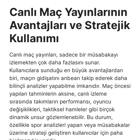
Canlı Maç Yayınlarının
Avantajları ve Stratejik
Kullanımı
Canlı maç yayınları, sadece bir müsabakayı
izlemekten çok daha fazlasını sunar.
Kullanıcılara sunduğu en büyük avantajlardan
biri, maçın gidişatını anbean takip ederek daha
bilinçli analizler yapabilme imkanıdır. Maç öncesi
yapılan tahminlerin aksine, canlı izleme
sırasında takımların performansı, oyuncu
değişiklikleri, taktiksel hamleler gibi birçok
dinamik unsur gözlemlenebilir. Bu durum,
özellikle spor analizleri yapan veya müsabakalar
üzerine strateji geliştiren kullanıcılar için paha