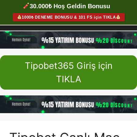
İçeriğe
30.000₺ Hoş Geldin Bonusu
atla
Menü
1000₺ DENEME BONUSU & 101 FS için TIKLA
Tipobet365 Giriş için
TIKLA