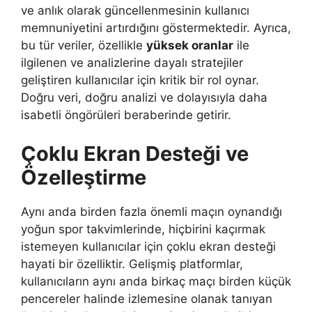
ve anlık olarak güncellenmesinin kullanıcı
memnuniyetini artırdığını göstermektedir. Ayrıca,
bu tür veriler, özellikle
yüksek oranlar
ile
ilgilenen ve analizlerine dayalı stratejiler
geliştiren kullanıcılar için kritik bir rol oynar.
Doğru veri, doğru analizi ve dolayısıyla daha
isabetli öngörüleri beraberinde getirir.
Çoklu Ekran Desteği ve
Özelleştirme
Aynı anda birden fazla önemli maçın oynandığı
yoğun spor takvimlerinde, hiçbirini kaçırmak
istemeyen kullanıcılar için çoklu ekran desteği
hayati bir özelliktir. Gelişmiş platformlar,
kullanıcıların aynı anda birkaç maçı birden küçük
pencereler halinde izlemesine olanak tanıyan