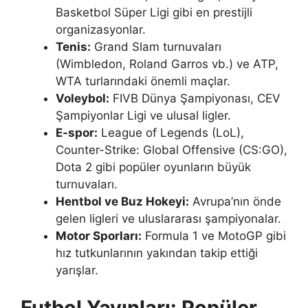
Basketbol Süper Ligi gibi en prestijli
organizasyonlar.
Tenis:
Grand Slam turnuvaları
(Wimbledon, Roland Garros vb.) ve ATP,
WTA turlarındaki önemli maçlar.
Voleybol:
FIVB Dünya Şampiyonası, CEV
Şampiyonlar Ligi ve ulusal ligler.
E-spor:
League of Legends (LoL),
Counter-Strike: Global Offensive (CS:GO),
Dota 2 gibi popüler oyunların büyük
turnuvaları.
Hentbol ve Buz Hokeyi:
Avrupa’nın önde
gelen ligleri ve uluslararası şampiyonalar.
Motor Sporları:
Formula 1 ve MotoGP gibi
hız tutkunlarının yakından takip ettiği
yarışlar.
Futbol Yayınları: Popüler