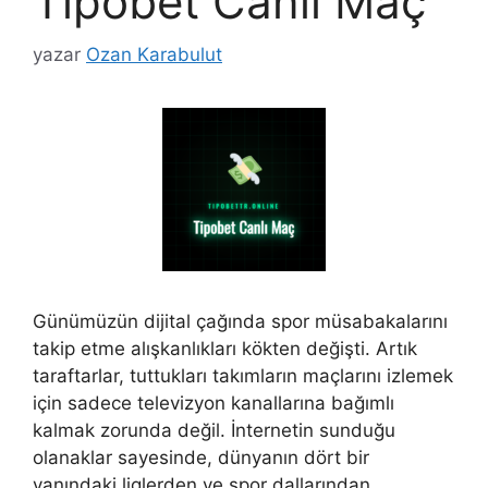
Tipobet Canlı Maç
yazar
Ozan Karabulut
Günümüzün dijital çağında spor müsabakalarını
takip etme alışkanlıkları kökten değişti. Artık
taraftarlar, tuttukları takımların maçlarını izlemek
için sadece televizyon kanallarına bağımlı
kalmak zorunda değil. İnternetin sunduğu
olanaklar sayesinde, dünyanın dört bir
yanındaki liglerden ve spor dallarından