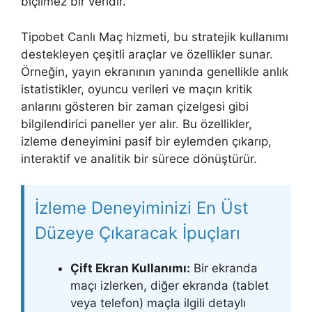
biçilmez bir veridir.
Tipobet Canlı Maç hizmeti, bu stratejik kullanımı
destekleyen çeşitli araçlar ve özellikler sunar.
Örneğin, yayın ekranının yanında genellikle anlık
istatistikler, oyuncu verileri ve maçın kritik
anlarını gösteren bir zaman çizelgesi gibi
bilgilendirici paneller yer alır. Bu özellikler,
izleme deneyimini pasif bir eylemden çıkarıp,
interaktif ve analitik bir sürece dönüştürür.
İzleme Deneyiminizi En Üst
Düzeye Çıkaracak İpuçları
Çift Ekran Kullanımı:
Bir ekranda
maçı izlerken, diğer ekranda (tablet
veya telefon) maçla ilgili detaylı